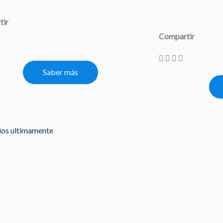
tir
Compartir
Saber más
rios ultimamente