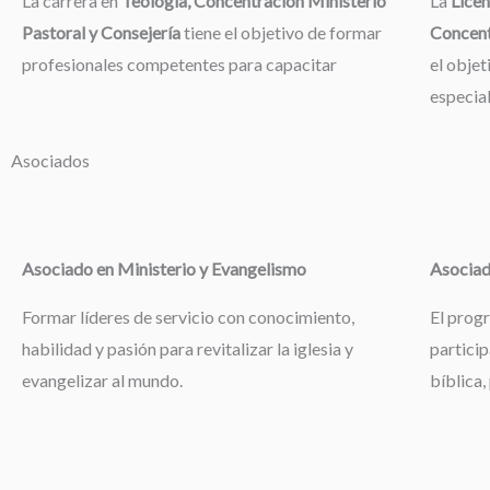
La carrera en
Teología, Concentración Ministerio
La
Licen
Pastoral y Consejería
tiene el objetivo de formar
Concent
profesionales competentes para capacitar
el objet
especia
Asociados
Asociado en Ministerio y Evangelismo
Asociad
Formar líderes de servicio con conocimiento,
El prog
habilidad y pasión para revitalizar la iglesia y
particip
evangelizar al mundo.
bíblica,