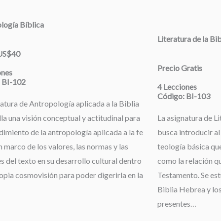
logía Bíblica
Literatura de la Bi
 US$40
Precio Gratis
ones
 BI-102
4 Lecciones
Código: BI-103
atura de Antropología aplicada a la Biblia
la una visión conceptual y actitudinal para
La asignatura de Li
dimiento de la antropología aplicada a la fe
busca introducir al
 marco de los valores, las normas y las
teología básica que
s del texto en su desarrollo cultural dentro
como la relación qu
opia cosmovisión para poder digerirla en la
Testamento. Se estu
Biblia Hebrea y los
presentes…