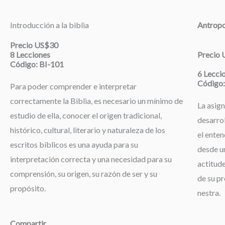
Introducción a la biblia
Antropo
Precio US$30
8 Lecciones
Precio
Código: BI-101
6 Lecci
Código:
Para poder comprender e interpretar
correctamente la Biblia, es necesario un mínimo de
La asign
estudio de ella, conocer el origen tradicional,
desarrol
histórico, cultural, literario y naturaleza de los
el enten
escritos bíblicos es una ayuda para su
desde un
interpretación correcta y una necesidad para su
actitude
comprensión, su origen, su razón de ser y su
de su pr
propósito.
nestra.
Compartir