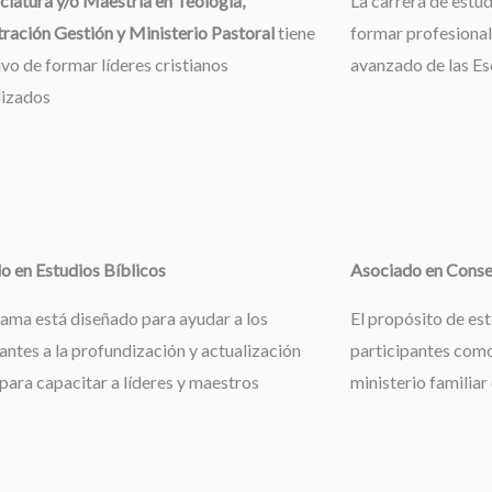
ciatura y/o Maestría en Teología,
La carrera de estu
ración Gestión y Ministerio Pastoral
tiene
formar profesional
ivo de formar líderes cristianos
avanzado de las Esc
lizados
o en Estudios Bíblicos
Asociado en Consej
rama está diseñado para ayudar a los
El propósito de es
antes a la profundización y actualización
participantes como
 para capacitar a líderes y maestros
ministerio familiar 