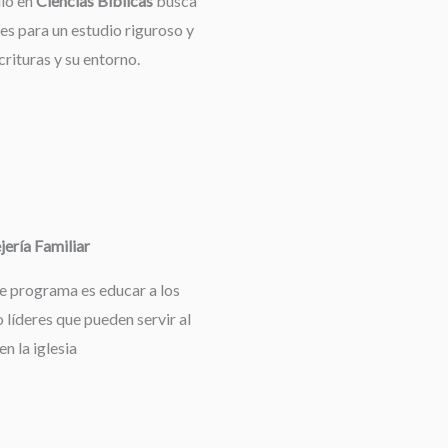
dio en
Ciencias Bíblicas
busca
es para un estudio riguroso y
rituras y su entorno.
ería Familiar
te programa es educar a los
 líderes que pueden servir al
en la iglesia