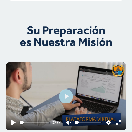
Su Preparación
es Nuestra Misión
P
l
a
02:04
y
P
U
S
E