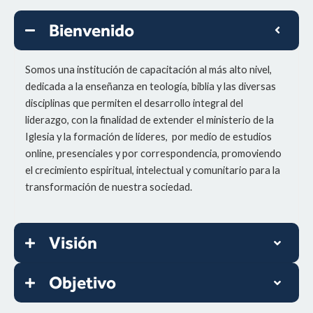
l
n
e
n
a
Bienvenido
m
t
t
y
u
t
e
t
i
r
Somos una institución de capacitación al más alto nivel,
e
n
f
dedicada a la enseñanza en teología, biblia y las diversas
g
u
disciplinas que permiten el desarrollo integral del
s
l
liderazgo, con la finalidad de extender el ministerio de la
l
Iglesia y la formación de líderes, por medio de estudios
s
online, presenciales y por correspondencia, promoviendo
c
el crecimiento espiritual, intelectual y comunitario para la
r
transformación de nuestra sociedad.
e
e
n
Visión
Objetivo