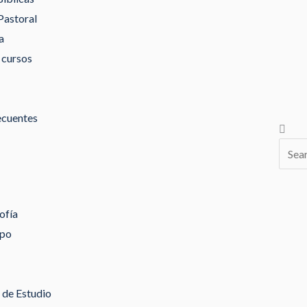
Pastoral
a
 cursos
ecuentes
Busca
ofía
ipo
de Estudio