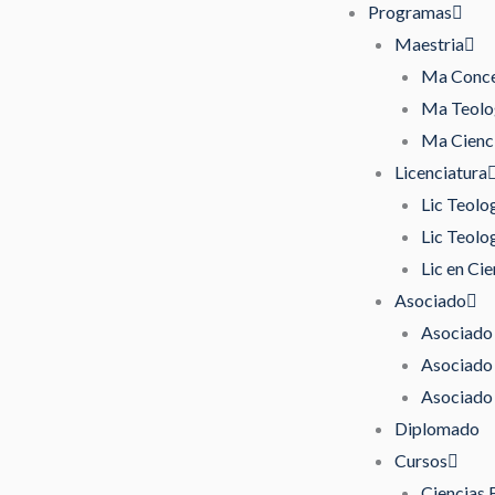
Programas
Maestria
Ma Concen
Ma Teolog
Ma Cienci
Licenciatura
Lic Teolo
Lic Teolo
Lic en Cie
Asociado
Asociado 
Asociado 
Asociado 
Diplomado
Cursos
Ciencias 