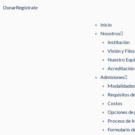
Ir
Donar
Registrate
al
contenido
Inicio
Nosotros
Institución
Visión y Filos
Nuestro Equ
Acreditación
Admisiones
Modalidades 
Requisitos d
Costos
Opciones de
Proceso de I
Formulario de