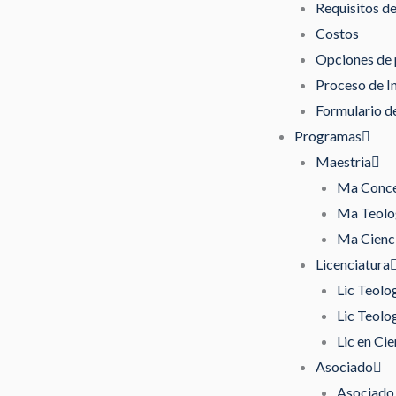
Requisitos d
Costos
Opciones de
Proceso de I
Formulario de
Programas
Maestria
Ma Concen
Ma Teolog
Ma Cienci
Licenciatura
Lic Teolo
Lic Teolo
Lic en Cie
Asociado
Asociado 