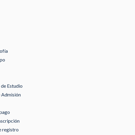
ofía
ipo
de Estudio
e Admisión
 pago
nscripción
 registro