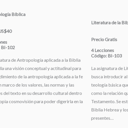
logía Bíblica
Literatura de la Bi
 US$40
Precio Gratis
ones
 BI-102
4 Lecciones
Código: BI-103
atura de Antropología aplicada a la Biblia
la una visión conceptual y actitudinal para
La asignatura de Li
dimiento de la antropología aplicada a la fe
busca introducir al
 marco de los valores, las normas y las
teología básica que
s del texto en su desarrollo cultural dentro
como la relación qu
opia cosmovisión para poder digerirla en la
Testamento. Se estu
Biblia Hebrea y los
presentes…