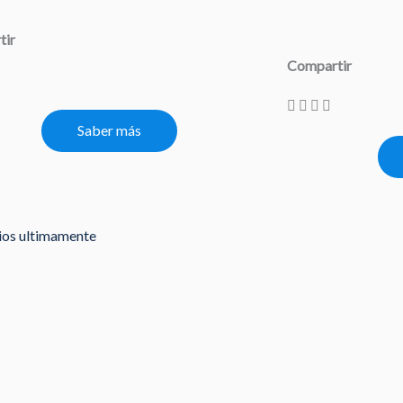
tir
Compartir
Saber más
rios ultimamente