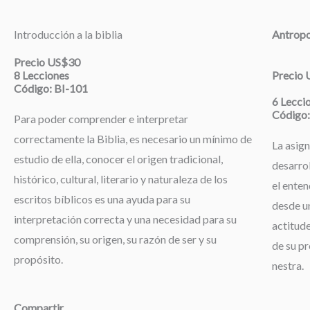
Introducción a la biblia
Antropo
Precio US$30
8 Lecciones
Precio
Código: BI-101
6 Lecci
Código:
Para poder comprender e interpretar
correctamente la Biblia, es necesario un mínimo de
La asign
estudio de ella, conocer el origen tradicional,
desarrol
histórico, cultural, literario y naturaleza de los
el enten
escritos bíblicos es una ayuda para su
desde un
interpretación correcta y una necesidad para su
actitude
comprensión, su origen, su razón de ser y su
de su pr
propósito.
nestra.
Compartir