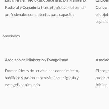
La carrera en
Teología, Concentración Ministerio
La
Licen
Pastoral y Consejería
tiene el objetivo de formar
Concent
profesionales competentes para capacitar
el objet
especia
Asociados
Asociado en Ministerio y Evangelismo
Asociad
Formar líderes de servicio con conocimiento,
El prog
habilidad y pasión para revitalizar la iglesia y
particip
evangelizar al mundo.
bíblica,