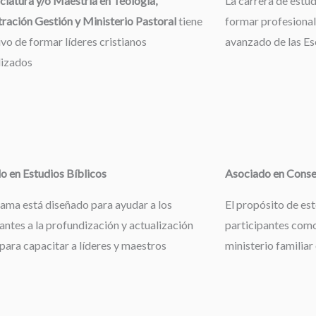
ciatura y/o Maestría en Teología,
La carrera de estu
ración Gestión y Ministerio Pastoral
tiene
formar profesional
ivo de formar líderes cristianos
avanzado de las Esc
lizados
o en Estudios Bíblicos
Asociado en Consej
rama está diseñado para ayudar a los
El propósito de es
antes a la profundización y actualización
participantes como
 para capacitar a líderes y maestros
ministerio familiar 