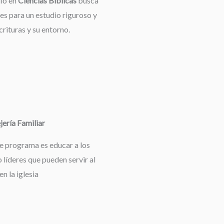
dio en
Ciencias Bíblicas
busca
es para un estudio riguroso y
rituras y su entorno.
ería Familiar
te programa es educar a los
 líderes que pueden servir al
en la iglesia