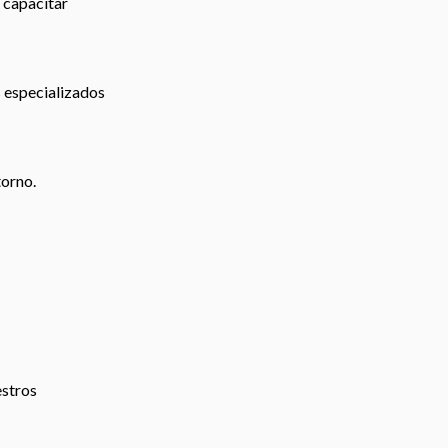
 capacitar
s especializados
torno.
estros