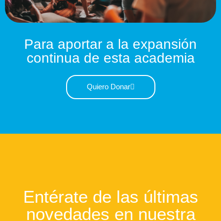
Para aportar a la expansión
continua de esta academia
Quiero Donar
Entérate de las últimas
novedades en nuestra