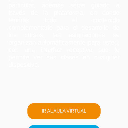
particular, además serás guiado a
través de la plataforma, en donde
tendrás todo el contenido
complementario para el desarrollo de
los cursos, las asignaciones se
organizan automáticamente para usted,
con una interfaz receptiva que le
permite ver sus clases en cualquier
dispositivo.
IR AL AULA VIRTUAL