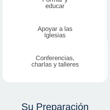
Únete a una de las más grandes
educar
plataformas académicas para la
formación de creyentes y líderes
eclesiásticos
Apoyar a las
Conoce más
Iglesias
Conferencias,
charlas y talleres
Su Preparación