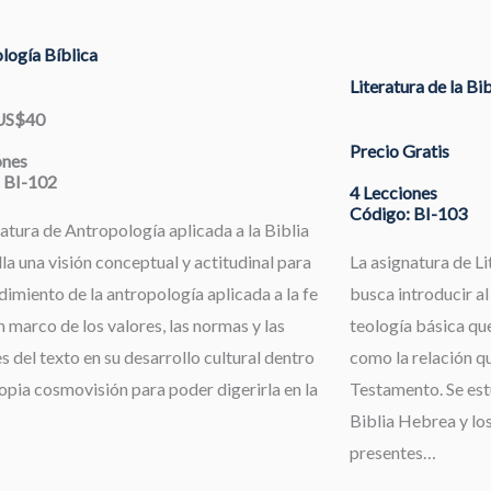
logía Bíblica
Literatura de la Bi
 US$40
Precio Gratis
ones
 BI-102
4 Lecciones
Código: BI-103
atura de Antropología aplicada a la Biblia
la una visión conceptual y actitudinal para
La asignatura de Li
dimiento de la antropología aplicada a la fe
busca introducir al
 marco de los valores, las normas y las
teología básica que
s del texto en su desarrollo cultural dentro
como la relación qu
opia cosmovisión para poder digerirla en la
Testamento. Se estu
Biblia Hebrea y los
presentes…