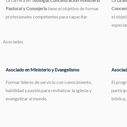
La carrera en
Teología, Concentración Ministerio
La
Licen
Pastoral y Consejería
tiene el objetivo de formar
Concent
profesionales competentes para capacitar
el objet
especia
Asociados
Asociado en Ministerio y Evangelismo
Asociad
Formar líderes de servicio con conocimiento,
El prog
habilidad y pasión para revitalizar la iglesia y
particip
evangelizar al mundo.
bíblica,