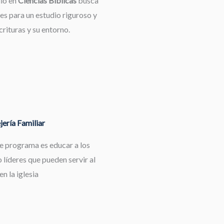
dio en
Ciencias Bíblicas
busca
es para un estudio riguroso y
rituras y su entorno.
ería Familiar
te programa es educar a los
 líderes que pueden servir al
en la iglesia