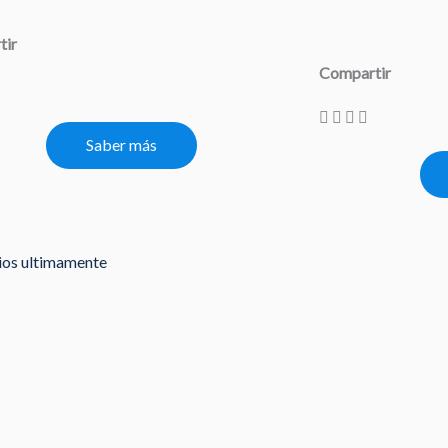
tir
Compartir
Saber más
rios ultimamente