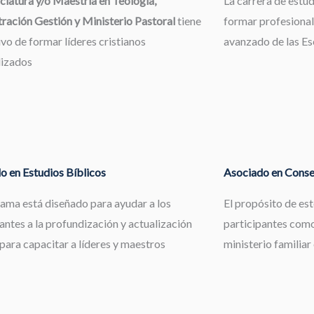
ciatura y/o Maestría en Teología,
La carrera de estu
ración Gestión y Ministerio Pastoral
tiene
formar profesional
ivo de formar líderes cristianos
avanzado de las Esc
lizados
o en Estudios Bíblicos
Asociado en Consej
rama está diseñado para ayudar a los
El propósito de es
antes a la profundización y actualización
participantes como
 para capacitar a líderes y maestros
ministerio familiar 