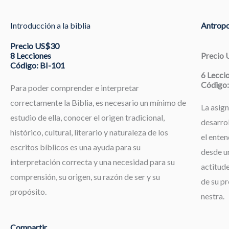
Introducción a la biblia
Antropo
Precio US$30
8 Lecciones
Precio
Código: BI-101
6 Lecci
Código:
Para poder comprender e interpretar
correctamente la Biblia, es necesario un mínimo de
La asign
estudio de ella, conocer el origen tradicional,
desarrol
histórico, cultural, literario y naturaleza de los
el enten
escritos bíblicos es una ayuda para su
desde un
interpretación correcta y una necesidad para su
actitude
comprensión, su origen, su razón de ser y su
de su pr
propósito.
nestra.
Compartir