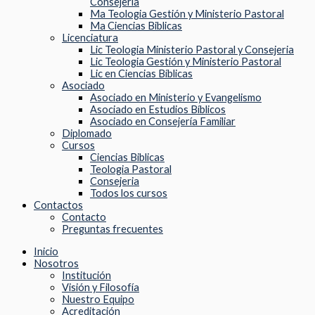
Consejería
Ma Teologia Gestión y Ministerio Pastoral
Ma Ciencias Biblicas
Licenciatura
Lic Teologia Ministerio Pastoral y Consejeria
Lic Teologia Gestión y Ministerio Pastoral
Lic en Ciencias Bíblicas
Asociado
Asociado en Ministerio y Evangelismo
Asociado en Estudios Bíblicos
Asociado en Consejería Familiar
Diplomado
Cursos
Ciencias Biblicas
Teologia Pastoral
Consejeria
Todos los cursos
Contactos
Contacto
Preguntas frecuentes
Inicio
Nosotros
Institución
Visión y Filosofía
Nuestro Equipo
Acreditación