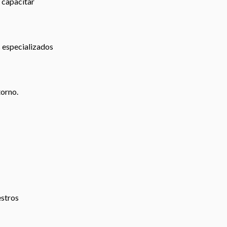
 capacitar
s especializados
torno.
estros