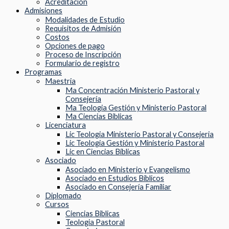
Acreditación
Admisiones
Modalidades de Estudio
Requisitos de Admisión
Costos
Opciones de pago
Proceso de Inscripción
Formulario de registro
Programas
Maestria
Ma Concentración Ministerio Pastoral y
Consejería
Ma Teologia Gestión y Ministerio Pastoral
Ma Ciencias Biblicas
Licenciatura
Lic Teologia Ministerio Pastoral y Consejeria
Lic Teologia Gestión y Ministerio Pastoral
Lic en Ciencias Bíblicas
Asociado
Asociado en Ministerio y Evangelismo
Asociado en Estudios Bíblicos
Asociado en Consejería Familiar
Diplomado
Cursos
Ciencias Biblicas
Teologia Pastoral