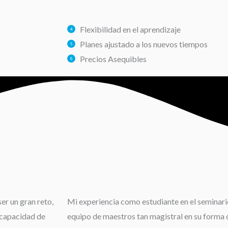
Flexibilidad en el aprendizaje
Planes ajustado a los nuevos tiempos
Precios Asequibles
er un gran reto,
Mi experiencia como estudiante en el seminario
 capacidad de
equipo de maestros tan magistral en su forma d