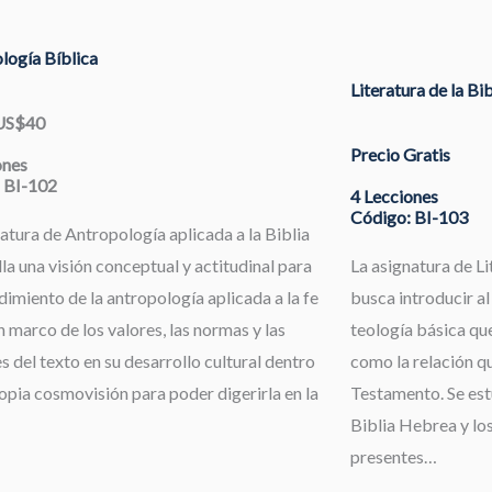
logía Bíblica
Literatura de la Bi
 US$40
Precio Gratis
ones
 BI-102
4 Lecciones
Código: BI-103
atura de Antropología aplicada a la Biblia
la una visión conceptual y actitudinal para
La asignatura de Li
dimiento de la antropología aplicada a la fe
busca introducir al
 marco de los valores, las normas y las
teología básica que
s del texto en su desarrollo cultural dentro
como la relación qu
opia cosmovisión para poder digerirla en la
Testamento. Se estu
Biblia Hebrea y los
presentes…