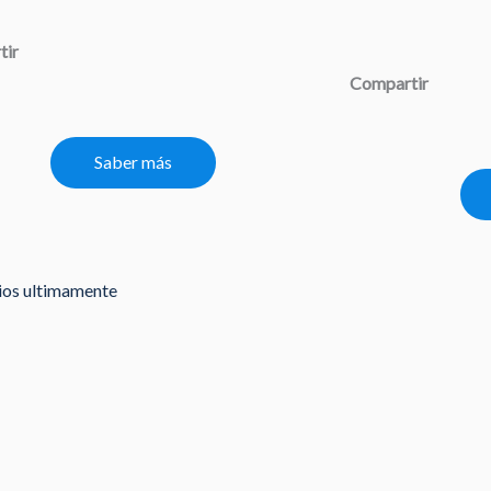
tir
Compartir
Saber más
rios ultimamente