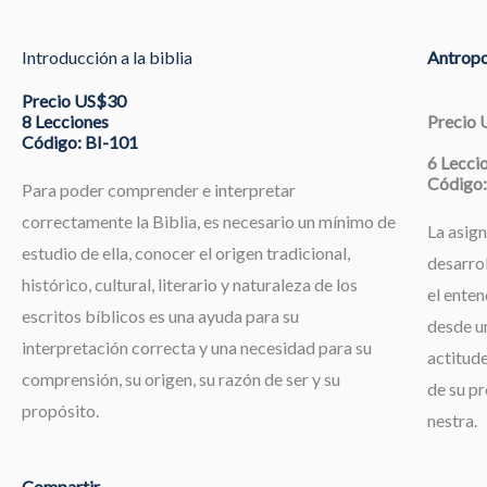
Introducción a la biblia
Antropo
Precio US$30
8 Lecciones
Precio
Código: BI-101
6 Lecci
Código:
Para poder comprender e interpretar
correctamente la Biblia, es necesario un mínimo de
La asign
estudio de ella, conocer el origen tradicional,
desarrol
histórico, cultural, literario y naturaleza de los
el enten
escritos bíblicos es una ayuda para su
desde un
interpretación correcta y una necesidad para su
actitude
comprensión, su origen, su razón de ser y su
de su pr
propósito.
nestra.
Compartir