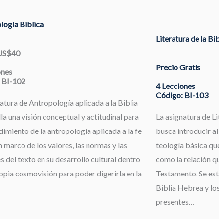
logía Bíblica
Literatura de la Bi
 US$40
Precio Gratis
ones
 BI-102
4 Lecciones
Código: BI-103
atura de Antropología aplicada a la Biblia
la una visión conceptual y actitudinal para
La asignatura de Li
dimiento de la antropología aplicada a la fe
busca introducir al
 marco de los valores, las normas y las
teología básica que
s del texto en su desarrollo cultural dentro
como la relación qu
opia cosmovisión para poder digerirla en la
Testamento. Se estu
Biblia Hebrea y los
presentes…