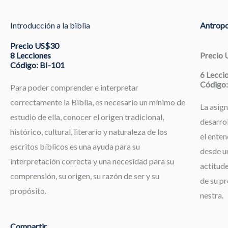
Introducción a la biblia
Antropo
Precio US$30
8 Lecciones
Precio
Código: BI-101
6 Lecci
Código:
Para poder comprender e interpretar
correctamente la Biblia, es necesario un mínimo de
La asign
estudio de ella, conocer el origen tradicional,
desarrol
histórico, cultural, literario y naturaleza de los
el enten
escritos bíblicos es una ayuda para su
desde un
interpretación correcta y una necesidad para su
actitude
comprensión, su origen, su razón de ser y su
de su pr
propósito.
nestra.
Compartir