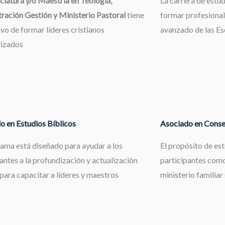
ciatura y/o Maestría en Teología,
La carrera de estu
ración Gestión y Ministerio Pastoral
tiene
formar profesional
ivo de formar líderes cristianos
avanzado de las Esc
lizados
o en Estudios Bíblicos
Asociado en Consej
rama está diseñado para ayudar a los
El propósito de es
antes a la profundización y actualización
participantes como
 para capacitar a líderes y maestros
ministerio familiar 