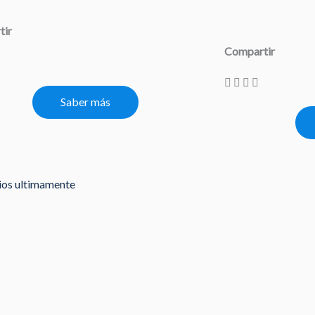
tir
Compartir
Saber más
rios ultimamente