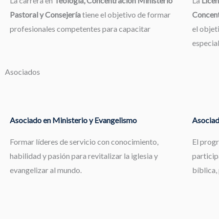
La carrera en
Teología, Concentración Ministerio
La
Licen
Pastoral y Consejería
tiene el objetivo de formar
Concent
profesionales competentes para capacitar
el objet
especia
Asociados
Asociado en Ministerio y Evangelismo
Asociad
Formar líderes de servicio con conocimiento,
El prog
habilidad y pasión para revitalizar la iglesia y
particip
evangelizar al mundo.
bíblica,