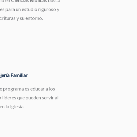
dio en
Ciencias Bíblicas
busca
es para un estudio riguroso y
rituras y su entorno.
ería Familiar
te programa es educar a los
 líderes que pueden servir al
en la iglesia