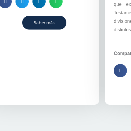
que ex
Testame
divisio
Saber más
distinto
Compart