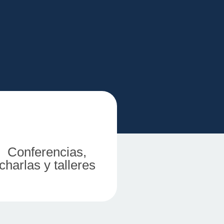
Conferencias,
a
charlas y talleres
icas para la