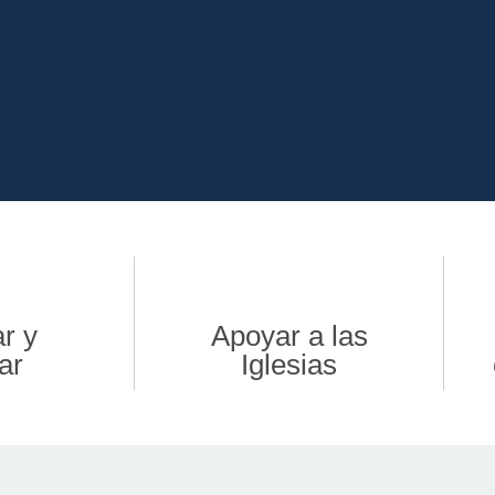
onocimiento
r y
Apoyar a las
illa que se multiplic
ar
Iglesias
as más grandes plataformas académ
entes y líderes eclesiásticos