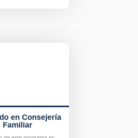
do en Consejería
Familiar
to de este programa es