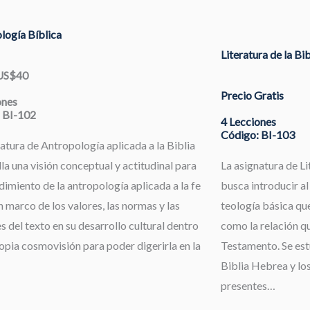
logía Bíblica
Literatura de la Bi
 US$40
Precio Gratis
ones
 BI-102
4 Lecciones
Código: BI-103
atura de Antropología aplicada a la Biblia
la una visión conceptual y actitudinal para
La asignatura de Li
dimiento de la antropología aplicada a la fe
busca introducir al
 marco de los valores, las normas y las
teología básica que
s del texto en su desarrollo cultural dentro
como la relación qu
opia cosmovisión para poder digerirla en la
Testamento. Se estu
Biblia Hebrea y los
presentes…