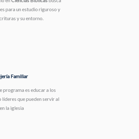
dio en
Ciencias Bíblicas
busca
es para un estudio riguroso y
rituras y su entorno.
ería Familiar
te programa es educar a los
 líderes que pueden servir al
en la iglesia