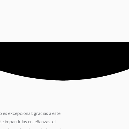
 es excepcional; gracias a este
e impartir las enseñanzas, el