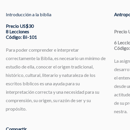
Introducción a la biblia
Antropo
Precio US$30
8 Lecciones
Precio
Código: BI-101
6 Lecci
Código:
Para poder comprender e interpretar
correctamente la Biblia, es necesario un mínimo de
La asign
estudio de ella, conocer el origen tradicional,
desarrol
histórico, cultural, literario y naturaleza de los
el enten
escritos bíblicos es una ayuda para su
desde un
interpretación correcta y una necesidad para su
actitude
comprensión, su origen, su razón de ser y su
de su pr
propósito.
nestra.
Compartir