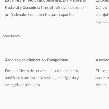
La carrera en
Teología, Concentración Ministerio
La
Licen
Pastoral y Consejería
tiene el objetivo de formar
Concent
profesionales competentes para capacitar
el objet
especia
Asociados
Asociado en Ministerio y Evangelismo
Asociad
Formar líderes de servicio con conocimiento,
El prog
habilidad y pasión para revitalizar la iglesia y
particip
evangelizar al mundo.
bíblica,