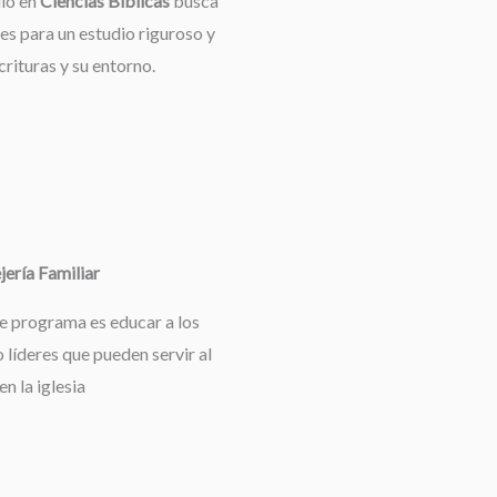
dio en
Ciencias Bíblicas
busca
es para un estudio riguroso y
rituras y su entorno.
ería Familiar
te programa es educar a los
 líderes que pueden servir al
en la iglesia