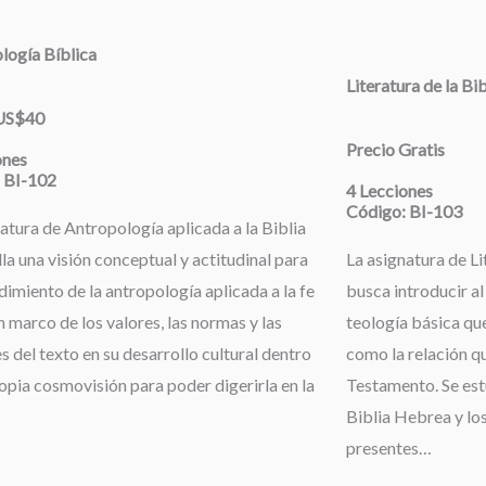
logía Bíblica
Literatura de la Bi
 US$40
Precio Gratis
ones
 BI-102
4 Lecciones
Código: BI-103
atura de Antropología aplicada a la Biblia
la una visión conceptual y actitudinal para
La asignatura de Li
dimiento de la antropología aplicada a la fe
busca introducir al
 marco de los valores, las normas y las
teología básica que
s del texto en su desarrollo cultural dentro
como la relación qu
opia cosmovisión para poder digerirla en la
Testamento. Se estu
Biblia Hebrea y los
presentes…