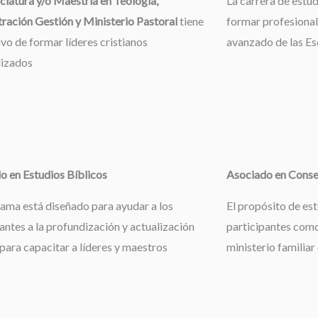
ciatura y/o Maestría en Teología,
La carrera de estu
ración Gestión y Ministerio Pastoral
tiene
formar profesional
ivo de formar líderes cristianos
avanzado de las Esc
lizados
o en Estudios Bíblicos
Asociado en Consej
rama está diseñado para ayudar a los
El propósito de es
antes a la profundización y actualización
participantes como
 para capacitar a líderes y maestros
ministerio familiar 