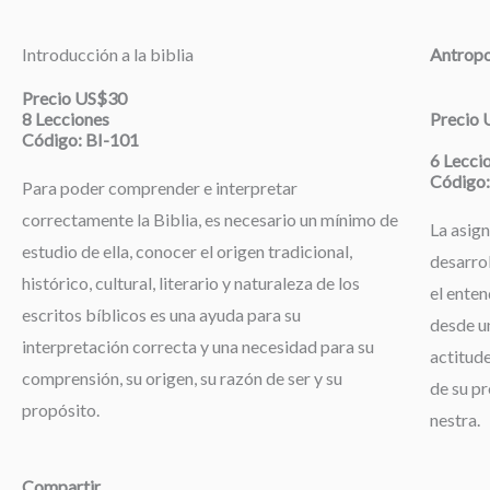
Introducción a la biblia
Antropo
Precio US$30
8 Lecciones
Precio
Código: BI-101
6 Lecci
Código:
Para poder comprender e interpretar
correctamente la Biblia, es necesario un mínimo de
La asign
estudio de ella, conocer el origen tradicional,
desarrol
histórico, cultural, literario y naturaleza de los
el enten
escritos bíblicos es una ayuda para su
desde un
interpretación correcta y una necesidad para su
actitude
comprensión, su origen, su razón de ser y su
de su pr
propósito.
nestra.
Compartir