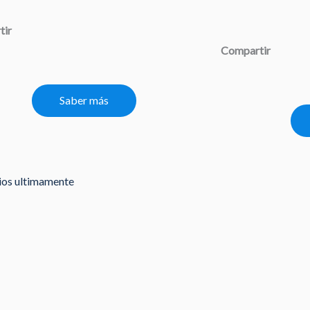
tir
Compartir
Saber más
rios ultimamente