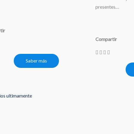
presentes…
tir
Compartir
Saber más
rios ultimamente