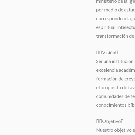
ministerio de la Igl
por medio de estudi
correspondencia, 
espiritual, intelect
transformación de 
Visión
Ser una institución 
excelencia académi
formación de creyen
el propósito de fav
comunidades de fe;
conocimientos bíbli
Objetivo
Nuestro objetivo es