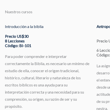
Nuestros cursos
Introducción a la biblia
Antropo
Precio US$30
8 Lecciones
Precio
Código: BI-101
6 Lecci
Código:
Para poder comprender e interpretar
correctamente la Biblia, es necesario un mínimo de
La asign
estudio de ella, conocer el origen tradicional,
desarrol
histórico, cultural, literario y naturaleza de los
el enten
escritos bíblicos es una ayuda para su
desde un
interpretación correcta y una necesidad para su
actitude
comprensión, su origen, su razón de ser y su
de su pr
propósito.
nestra.