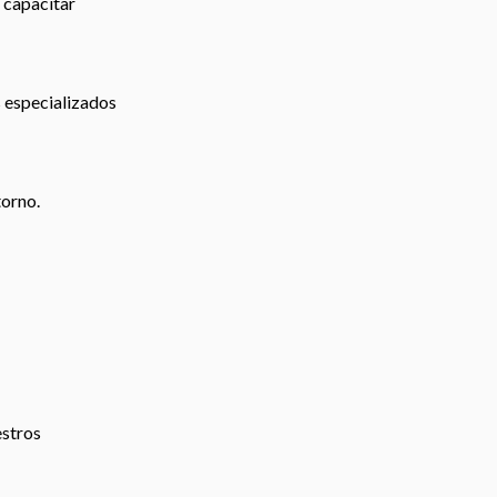
 capacitar
s especializados
torno.
estros