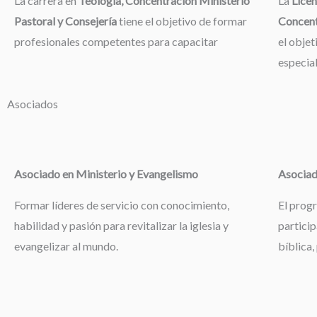
La carrera en
Teología, Concentración Ministerio
La
Licen
Pastoral y Consejería
tiene el objetivo de formar
Concent
profesionales competentes para capacitar
el objet
especia
Asociados
Asociado en Ministerio y Evangelismo
Asociad
Formar líderes de servicio con conocimiento,
El prog
habilidad y pasión para revitalizar la iglesia y
particip
evangelizar al mundo.
bíblica,