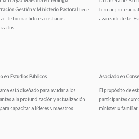
ciatura y/o Maestría en Teología,
La carrera de estu
ración Gestión y Ministerio Pastoral
tiene
formar profesional
ivo de formar líderes cristianos
avanzado de las Esc
lizados
o en Estudios Bíblicos
Asociado en Consej
rama está diseñado para ayudar a los
El propósito de es
antes a la profundización y actualización
participantes como
 para capacitar a líderes y maestros
ministerio familiar 