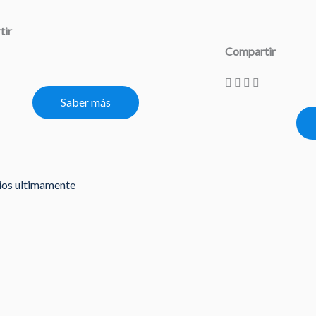
tir
Compartir
Saber más
rios ultimamente