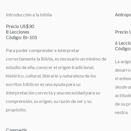
Introducción a la biblia
Antropo
Precio US$30
8 Lecciones
Precio
Código: BI-101
6 Lecci
Código:
Para poder comprender e interpretar
correctamente la Biblia, es necesario un mínimo de
La asign
estudio de ella, conocer el origen tradicional,
desarrol
histórico, cultural, literario y naturaleza de los
el enten
escritos bíblicos es una ayuda para su
desde un
interpretación correcta y una necesidad para su
actitude
comprensión, su origen, su razón de ser y su
de su pr
propósito.
nestra.
Compartir