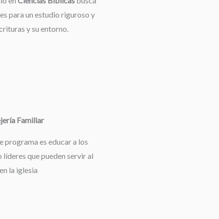
dio en
Ciencias Bíblicas
busca
es para un estudio riguroso y
rituras y su entorno.
ería Familiar
te programa es educar a los
 líderes que pueden servir al
en la iglesia