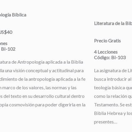
logía Bíblica
Literatura de la Bi
 US$40
Precio Gratis
ones
 BI-102
4 Lecciones
Código: BI-103
atura de Antropología aplicada a la Biblia
la una visión conceptual y actitudinal para
La asignatura de Li
dimiento de la antropología aplicada a la fe
busca introducir al
 marco de los valores, las normas y las
teología básica que
s del texto en su desarrollo cultural dentro
como la relación qu
opia cosmovisión para poder digerirla en la
Testamento. Se estu
Biblia Hebrea y los
presentes…