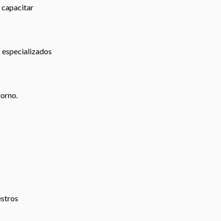
 capacitar
s especializados
torno.
estros