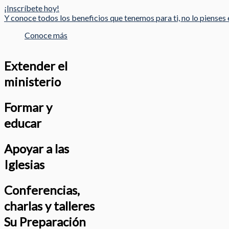
¡Inscríbete hoy!
Y conoce todos los beneficios que tenemos para ti, no lo pienses e
Conoce más
Extender el
ministerio
Formar y
educar
Apoyar a las
Iglesias
Conferencias,
charlas y talleres
Su Preparación