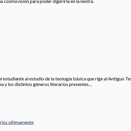
ia cosmovisión para poder digerirla en la nestra.
l estudiante al estudio de la teología básica que rige al Antiguo T
ea y los distintos géneros literarios presentes…
arios ultimamente