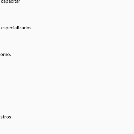
 capacitar
s especializados
torno.
estros