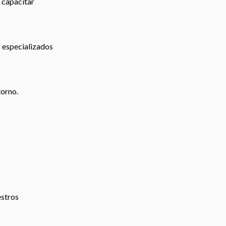
 capacitar
s especializados
torno.
estros