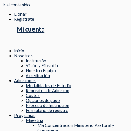
Ir al contenido
Donar
Registrate
Mi cuenta
Inicio
Nosotros
Institución
Visión y Filosofía
Nuestro Equipo
Acreditación
Admisiones
Modalidades de Estudio
Requisitos de Admisión
Costos
Opciones de pago
Proceso de Inscripción
Formulario de registro
Programas
Maestria
Ma Concentración Ministerio Pastoral y
Consejería