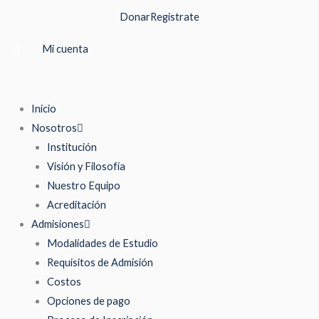
Ir
Donar
Registrate
al
contenido
Mi cuenta
Inicio
Nosotros
Institución
Visión y Filosofía
Nuestro Equipo
Acreditación
Admisiones
Modalidades de Estudio
Requisitos de Admisión
Costos
Opciones de pago