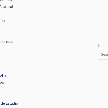
Pastoral
a
 cursos
ecuentes
Busca
ofía
ipo
de Estudio