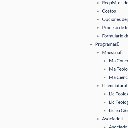
Requisitos d
Costos
Opciones de
Proceso de I
Formulario de
Programas
Maestria
Ma Concen
Ma Teolog
Ma Cienci
Licenciatura
Lic Teolo
Lic Teolo
Lic en Cie
Asociado
Asociado 