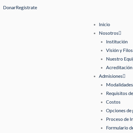
Ir
Donar
Registrate
al
contenido
Inicio
Nosotros
Institución
Visión y Filos
Nuestro Equ
Acreditación
Admisiones
Modalidades 
Requisitos d
Costos
Opciones de
Proceso de I
Formulario de