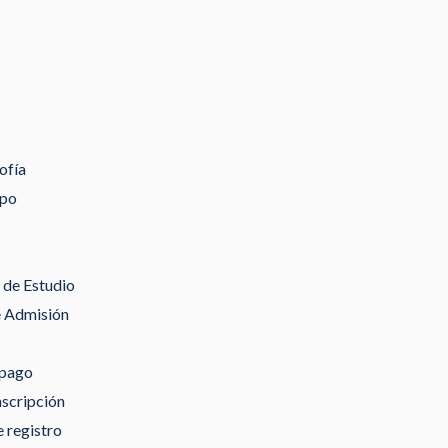
ofía
ipo
de Estudio
e Admisión
 pago
nscripción
 registro