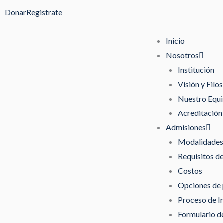
Ir
Donar
Registrate
al
contenido
Inicio
Nosotros
Institución
Visión y Filos
Nuestro Equ
Acreditación
Admisiones
Modalidades 
Requisitos d
Costos
Opciones de
Proceso de I
Formulario de