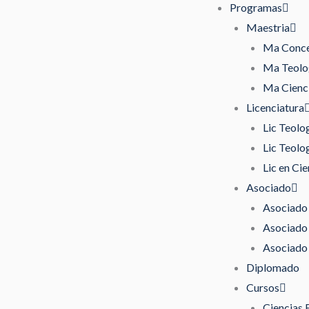
Programas
Maestria
Ma Concen
Ma Teolog
Ma Cienci
Licenciatura
Lic Teolo
Lic Teolo
Lic en Cie
Asociado
Asociado 
Asociado 
Asociado 
Diplomado
Cursos
Ciencias 