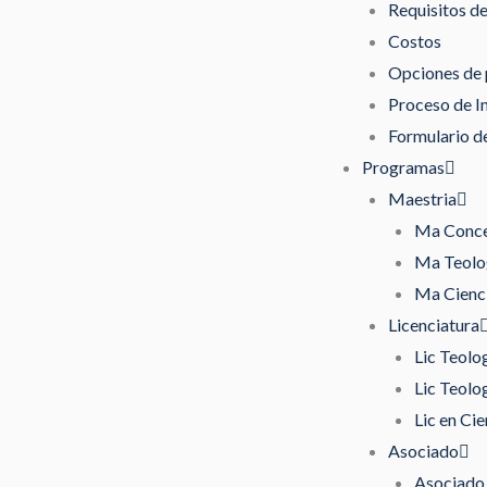
Requisitos d
Costos
Opciones de
Proceso de I
Formulario de
Programas
Maestria
Ma Concen
Ma Teolog
Ma Cienci
Licenciatura
Lic Teolo
Lic Teolo
Lic en Cie
Asociado
Asociado 