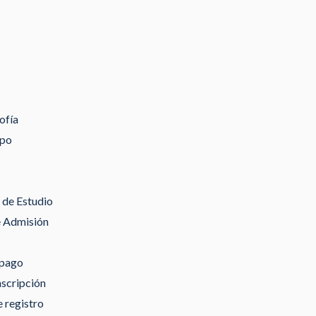
ofía
ipo
de Estudio
e Admisión
 pago
nscripción
 registro