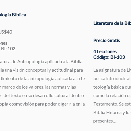
logía Bíblica
Literatura de la Bi
 US$40
Precio Gratis
ones
 BI-102
4 Lecciones
Código: BI-103
atura de Antropología aplicada a la Biblia
la una visión conceptual y actitudinal para
La asignatura de Li
dimiento de la antropología aplicada a la fe
busca introducir al
 marco de los valores, las normas y las
teología básica que
s del texto en su desarrollo cultural dentro
como la relación qu
opia cosmovisión para poder digerirla en la
Testamento. Se estu
Biblia Hebrea y los
presentes…