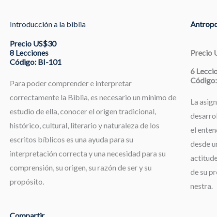
Introducción a la biblia
Antropo
Precio US$30
8 Lecciones
Precio
Código: BI-101
6 Lecci
Código:
Para poder comprender e interpretar
correctamente la Biblia, es necesario un mínimo de
La asign
estudio de ella, conocer el origen tradicional,
desarrol
histórico, cultural, literario y naturaleza de los
el enten
escritos bíblicos es una ayuda para su
desde un
interpretación correcta y una necesidad para su
actitude
comprensión, su origen, su razón de ser y su
de su pr
propósito.
nestra.
Compartir