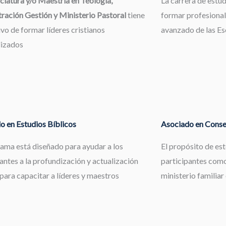
ciatura y/o Maestría en Teología,
La carrera de estu
ración Gestión y Ministerio Pastoral
tiene
formar profesional
ivo de formar líderes cristianos
avanzado de las Esc
lizados
o en Estudios Bíblicos
Asociado en Consej
rama está diseñado para ayudar a los
El propósito de es
antes a la profundización y actualización
participantes como
 para capacitar a líderes y maestros
ministerio familiar 