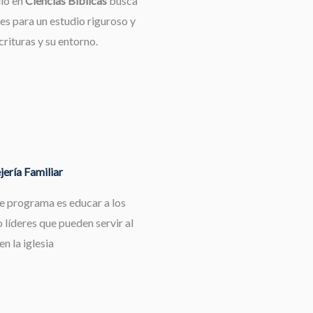
dio en
Ciencias Bíblicas
busca
es para un estudio riguroso y
rituras y su entorno.
ería Familiar
te programa es educar a los
 líderes que pueden servir al
en la iglesia