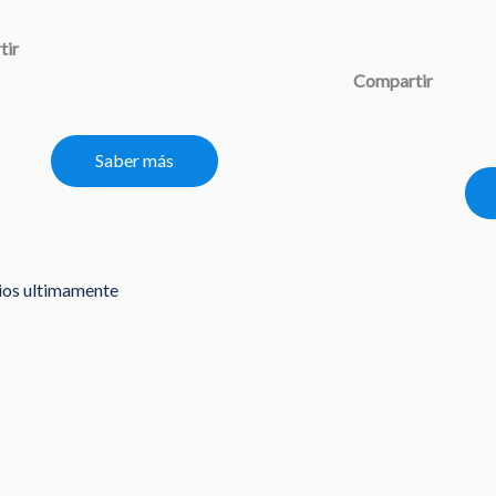
tir
Compartir
Saber más
rios ultimamente