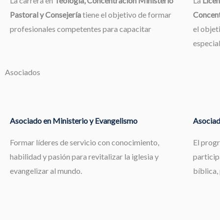
La carrera en
Teología, Concentración Ministerio
La
Licen
Pastoral y Consejería
tiene el objetivo de formar
Concent
profesionales competentes para capacitar
el objet
especia
Asociados
Asociado en Ministerio y Evangelismo
Asociad
Formar líderes de servicio con conocimiento,
El prog
habilidad y pasión para revitalizar la iglesia y
particip
evangelizar al mundo.
bíblica,