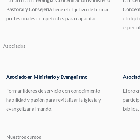
La carrera en
Teología, Concentración Ministerio
La
Licen
Pastoral y Consejería
tiene el objetivo de formar
Concent
profesionales competentes para capacitar
el objet
especia
Asociados
Asociado en Ministerio y Evangelismo
Asociad
Formar líderes de servicio con conocimiento,
El prog
habilidad y pasión para revitalizar la iglesia y
particip
evangelizar al mundo.
bíblica,
Nuestros cursos