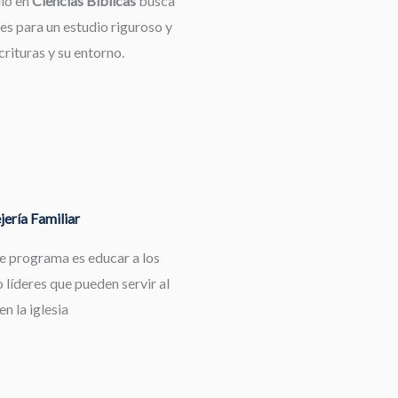
dio en
Ciencias Bíblicas
busca
es para un estudio riguroso y
rituras y su entorno.
ería Familiar
te programa es educar a los
 líderes que pueden servir al
en la iglesia