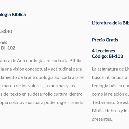
logía Bíblica
Literatura de la Bi
 US$40
Precio Gratis
ones
 BI-102
4 Lecciones
Código: BI-103
atura de Antropología aplicada a la Biblia
la una visión conceptual y actitudinal para
La asignatura de Li
dimiento de la antropología aplicada a la fe
busca introducir al
 marco de los valores, las normas y las
teología básica que
s del texto en su desarrollo cultural dentro
como la relación qu
opia cosmovisión para poder digerirla en la
Testamento. Se estu
Biblia Hebrea y los
presentes…