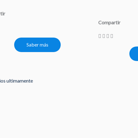
tir
Compartir
Saber más
rios ultimamente