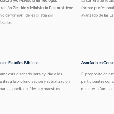
ciatura y/o Maestría en Teología,
La carrera de estu
ración Gestión y Ministerio Pastoral
tiene
formar profesional
ivo de formar líderes cristianos
avanzado de las Esc
lizados
o en Estudios Bíblicos
Asociado en Consej
rama está diseñado para ayudar a los
El propósito de es
antes a la profundización y actualización
participantes como
 para capacitar a líderes y maestros
ministerio familiar 