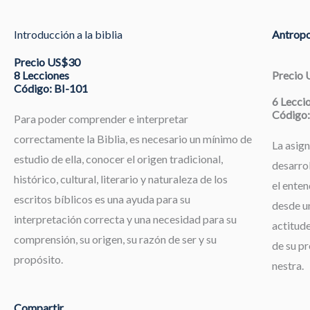
Introducción a la biblia
Antropo
Precio US$30
8 Lecciones
Precio
Código: BI-101
6 Lecci
Código:
Para poder comprender e interpretar
correctamente la Biblia, es necesario un mínimo de
La asign
estudio de ella, conocer el origen tradicional,
desarrol
histórico, cultural, literario y naturaleza de los
el enten
escritos bíblicos es una ayuda para su
desde un
interpretación correcta y una necesidad para su
actitude
comprensión, su origen, su razón de ser y su
de su pr
propósito.
nestra.
Compartir