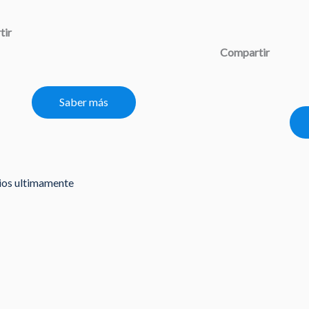
tir
Compartir
Saber más
rios ultimamente