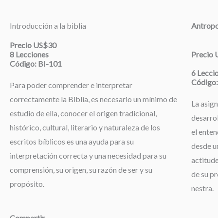
Introducción a la biblia
Antropo
Precio US$30
8 Lecciones
Precio
Código: BI-101
6 Lecci
Código:
Para poder comprender e interpretar
correctamente la Biblia, es necesario un mínimo de
La asign
estudio de ella, conocer el origen tradicional,
desarrol
histórico, cultural, literario y naturaleza de los
el enten
escritos bíblicos es una ayuda para su
desde un
interpretación correcta y una necesidad para su
actitude
comprensión, su origen, su razón de ser y su
de su pr
propósito.
nestra.
Compartir