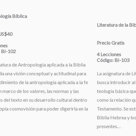
logía Bíblica
Literatura de la Bi
 US$40
Precio Gratis
ones
 BI-102
4 Lecciones
Código: BI-103
atura de Antropología aplicada a la Biblia
la una visión conceptual y actitudinal para
La asignatura de Li
dimiento de la antropología aplicada a la fe
busca introducir al
 marco de los valores, las normas y las
teología básica que
s del texto en su desarrollo cultural dentro
como la relación qu
opia cosmovisión para poder digerirla en la
Testamento. Se estu
Biblia Hebrea y los
presentes…