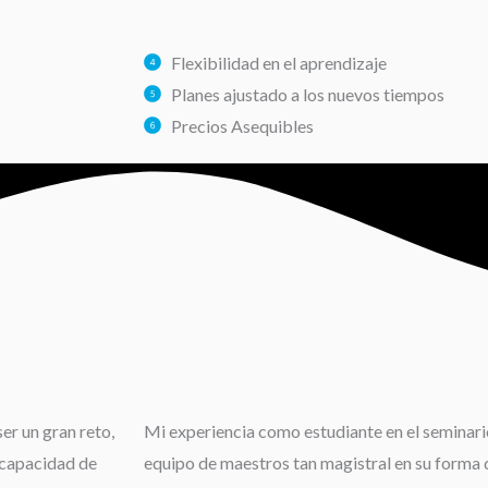
Flexibilidad en el aprendizaje
Planes ajustado a los nuevos tiempos
Precios Asequibles
er un gran reto,
Mi experiencia como estudiante en el seminario
 capacidad de
equipo de maestros tan magistral en su forma d