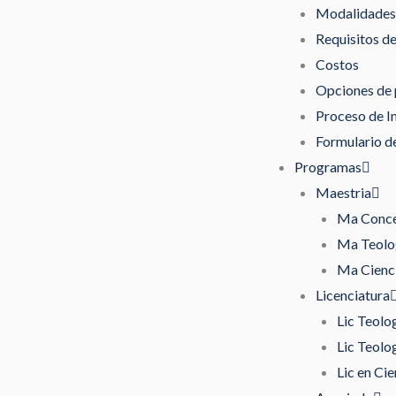
Modalidades 
Requisitos d
Costos
Opciones de
Proceso de I
Formulario de
Programas
Maestria
Ma Concen
Ma Teolog
Ma Cienci
Licenciatura
Lic Teolo
Lic Teolo
Lic en Cie