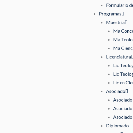
Formulario de
Programas
Maestria
Ma Concen
Ma Teolog
Ma Cienci
Licenciatura
Lic Teolo
Lic Teolo
Lic en Cie
Asociado
Asociado 
Asociado 
Asociado 
Diplomado