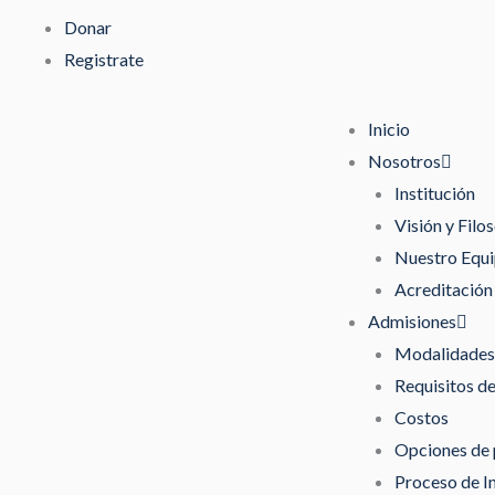
Ir
Donar
al
Registrate
contenido
Inicio
Nosotros
Institución
Visión y Filos
Nuestro Equ
Acreditación
Admisiones
Modalidades 
Requisitos d
Costos
Opciones de
Proceso de I