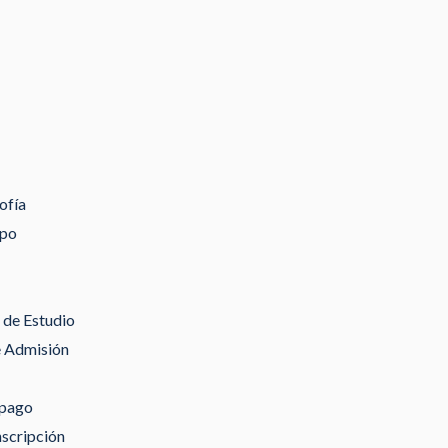
ofía
ipo
de Estudio
e Admisión
 pago
nscripción