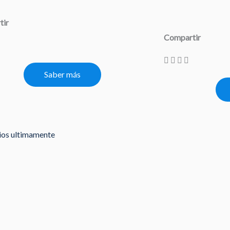
tir
Compartir
Saber más
rios ultimamente