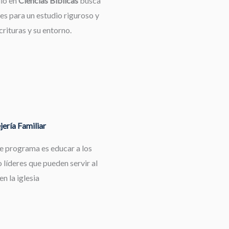
dio en
Ciencias Bíblicas
busca
es para un estudio riguroso y
rituras y su entorno.
ería Familiar
te programa es educar a los
 líderes que pueden servir al
en la iglesia