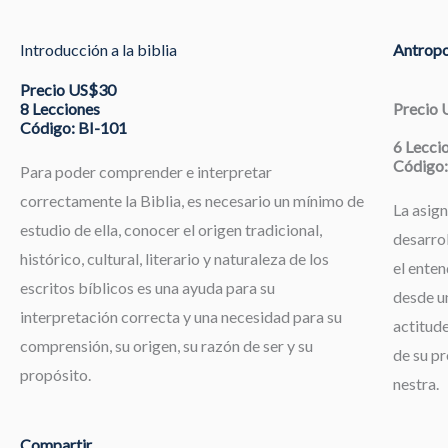
Introducción a la biblia
Antropo
Precio US$30
8 Lecciones
Precio
Código: BI-101
6 Lecci
Código:
Para poder comprender e interpretar
correctamente la Biblia, es necesario un mínimo de
La asign
estudio de ella, conocer el origen tradicional,
desarrol
histórico, cultural, literario y naturaleza de los
el enten
escritos bíblicos es una ayuda para su
desde un
interpretación correcta y una necesidad para su
actitude
comprensión, su origen, su razón de ser y su
de su pr
propósito.
nestra.
Compartir