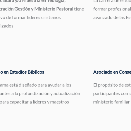
ciatura y/o Maestría en Teología,
La carrera de estu
ración Gestión y Ministerio Pastoral
tiene
formar profesional
ivo de formar líderes cristianos
avanzado de las Esc
lizados
o en Estudios Bíblicos
Asociado en Consej
rama está diseñado para ayudar a los
El propósito de es
antes a la profundización y actualización
participantes como
 para capacitar a líderes y maestros
ministerio familiar 