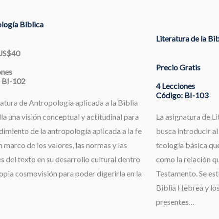
logía Bíblica
Literatura de la Bi
 US$40
Precio Gratis
ones
 BI-102
4 Lecciones
Código: BI-103
atura de Antropología aplicada a la Biblia
la una visión conceptual y actitudinal para
La asignatura de Li
dimiento de la antropología aplicada a la fe
busca introducir al
 marco de los valores, las normas y las
teología básica que
s del texto en su desarrollo cultural dentro
como la relación qu
opia cosmovisión para poder digerirla en la
Testamento. Se estu
Biblia Hebrea y los
presentes…