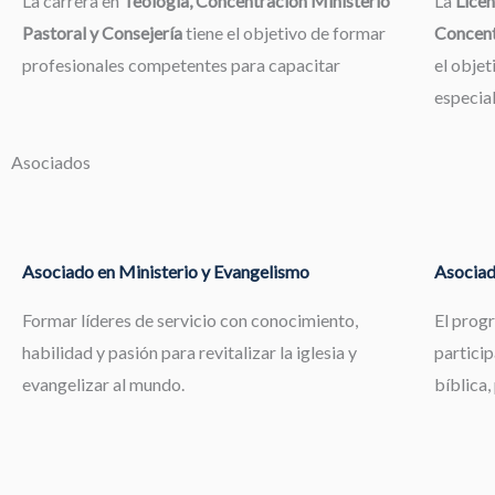
La carrera en
Teología, Concentración Ministerio
La
Licen
Pastoral y Consejería
tiene el objetivo de formar
Concent
profesionales competentes para capacitar
el objet
especia
Asociados
Asociado en Ministerio y Evangelismo
Asociad
Formar líderes de servicio con conocimiento,
El prog
habilidad y pasión para revitalizar la iglesia y
particip
evangelizar al mundo.
bíblica,