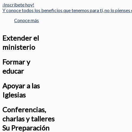
¡Inscríbete hoy!
Y conoce todos los beneficios que tenemos para ti, no lo pienses e
Conoce más
Extender el
ministerio
Formar y
educar
Apoyar a las
Iglesias
Conferencias,
charlas y talleres
Su Preparación