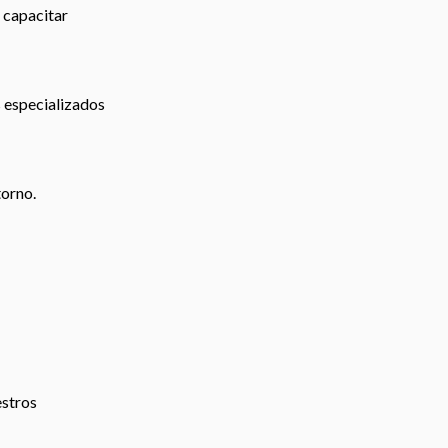
 capacitar
s especializados
torno.
estros