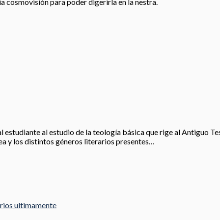
ia cosmovisión para poder digerirla en la nestra.
l estudiante al estudio de la teología básica que rige al Antiguo T
ea y los distintos géneros literarios presentes…
arios ultimamente