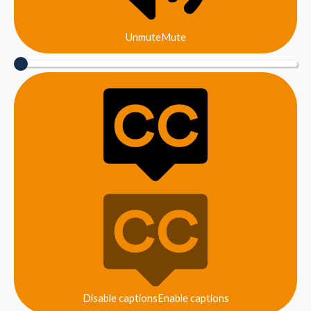
Unmute
Mute
Disable captions
Enable captions