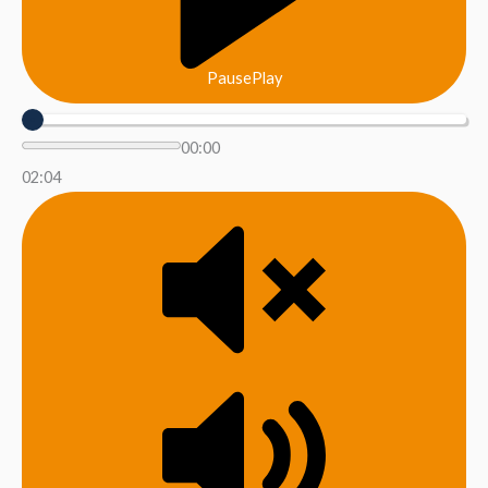
Pause
Play
00:00
02:04