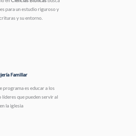
dio en
Ciencias Bíblicas
busca
es para un estudio riguroso y
rituras y su entorno.
ería Familiar
te programa es educar a los
 líderes que pueden servir al
en la iglesia