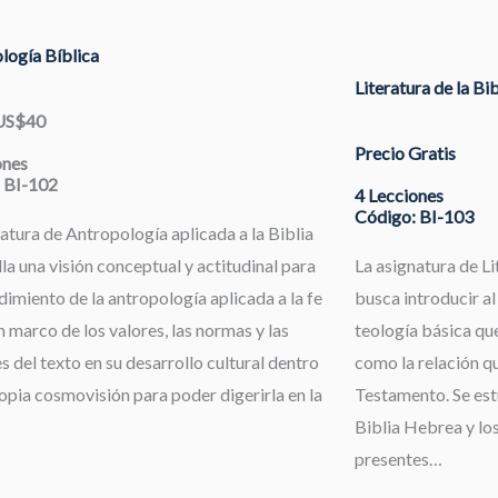
logía Bíblica
Literatura de la Bi
 US$40
Precio Gratis
ones
 BI-102
4 Lecciones
Código: BI-103
atura de Antropología aplicada a la Biblia
la una visión conceptual y actitudinal para
La asignatura de Li
dimiento de la antropología aplicada a la fe
busca introducir al
 marco de los valores, las normas y las
teología básica que
s del texto en su desarrollo cultural dentro
como la relación qu
opia cosmovisión para poder digerirla en la
Testamento. Se estu
Biblia Hebrea y los
presentes…