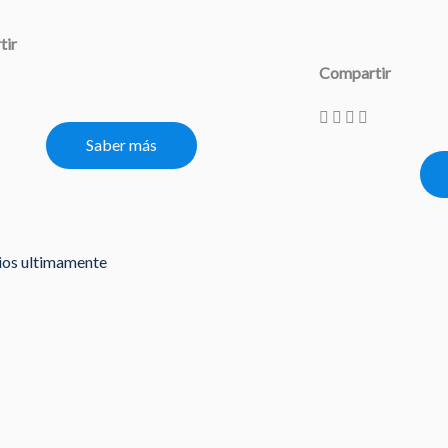
tir
Compartir
Saber más
rios ultimamente