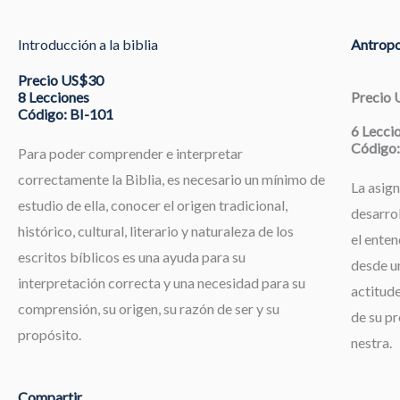
Introducción a la biblia
Antropo
Precio US$30
8 Lecciones
Precio
Código: BI-101
6 Lecci
Código:
Para poder comprender e interpretar
correctamente la Biblia, es necesario un mínimo de
La asign
estudio de ella, conocer el origen tradicional,
desarrol
histórico, cultural, literario y naturaleza de los
el enten
escritos bíblicos es una ayuda para su
desde un
interpretación correcta y una necesidad para su
actitude
comprensión, su origen, su razón de ser y su
de su pr
propósito.
nestra.
Compartir