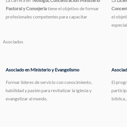
La carrera en
Teología, Concentración Ministerio
La
Licen
Pastoral y Consejería
tiene el objetivo de formar
Concent
profesionales competentes para capacitar
el objet
especia
Asociados
Asociado en Ministerio y Evangelismo
Asociad
Formar líderes de servicio con conocimiento,
El prog
habilidad y pasión para revitalizar la iglesia y
particip
evangelizar al mundo.
bíblica,