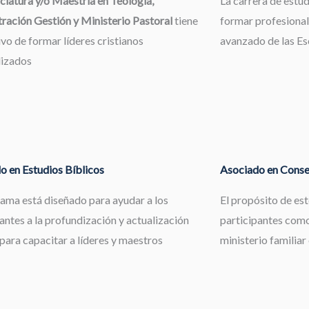
ciatura y/o Maestría en Teología,
La carrera de estu
ración Gestión y Ministerio Pastoral
tiene
formar profesional
ivo de formar líderes cristianos
avanzado de las Esc
lizados
o en Estudios Bíblicos
Asociado en Consej
rama está diseñado para ayudar a los
El propósito de es
antes a la profundización y actualización
participantes como
 para capacitar a líderes y maestros
ministerio familiar 