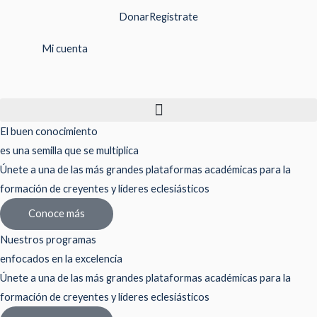
Ir
Donar
Registrate
al
contenido
Mi cuenta
El buen conocimiento
es una semilla que se multiplica
Únete a una de las más grandes plataformas académicas para la
formación de creyentes y líderes eclesiásticos
Conoce más
Nuestros programas
enfocados en la excelencia
Únete a una de las más grandes plataformas académicas para la
formación de creyentes y líderes eclesiásticos