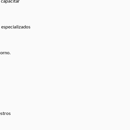
 capacitar
s especializados
torno.
estros