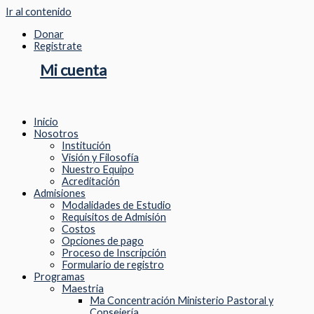
Ir al contenido
Donar
Registrate
Mi cuenta
Inicio
Nosotros
Institución
Visión y Filosofía
Nuestro Equipo
Acreditación
Admisiones
Modalidades de Estudio
Requisitos de Admisión
Costos
Opciones de pago
Proceso de Inscripción
Formulario de registro
Programas
Maestria
Ma Concentración Ministerio Pastoral y
Consejería